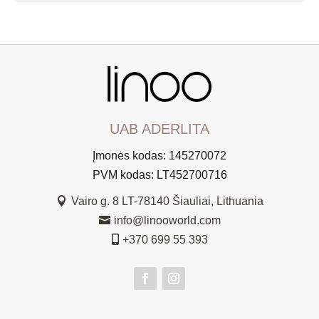
UAB ADERLITA
Įmonės kodas: 145270072
PVM kodas: LT452700716
Vairo g. 8 LT-78140 Šiauliai, Lithuania

info@linooworld.com

+370 699 55 393
