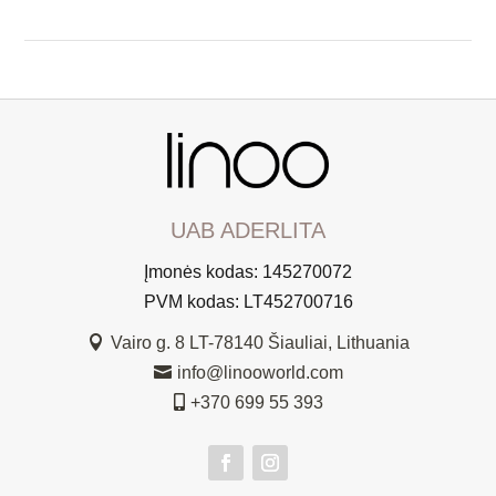
UAB ADERLITA
Įmonės kodas: 145270072
PVM kodas: LT452700716
Vairo g. 8 LT-78140 Šiauliai, Lithuania

info@linooworld.com

+370 699 55 393
