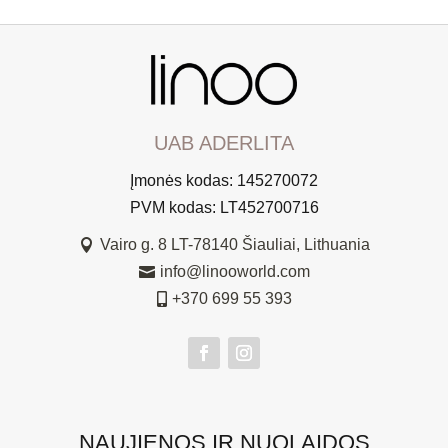
UAB ADERLITA
Įmonės kodas: 145270072
PVM kodas: LT452700716
Vairo g. 8 LT-78140 Šiauliai, Lithuania

info@linooworld.com

+370 699 55 393

NAUJIENOS IR NUOLAIDOS